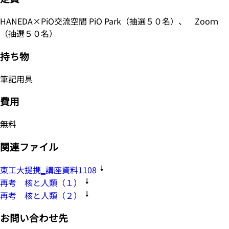
HANEDA×PiO交流空間 PiO Park（抽選５０名）、 Zooｍ
（抽選５０名）
持ち物
筆記用具
費用
無料
関連ファイル
東工大提携‗講座資料1108
再考 核と人類（１）
再考 核と人類（２）
お問い合わせ先