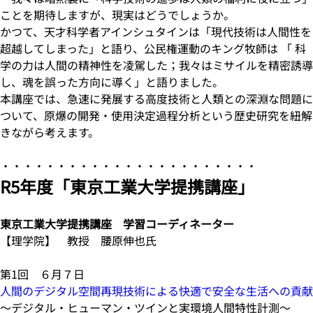
ことを期待しますが、現実はどうでしょうか。
かつて、天才科学者アインシュタインは「現代技術は人間性を
超越してしまった」と語り、公民権運動のキング牧師は 「 科
学の力は人間の精神性を凌駕した；我々はミサイルを精密誘導
し、魂を誤った方向に導く」と語りました。
本講座では、急速に発展する高度技術と人類との深淵な問題に
ついて、原爆の開発・使用決定過程分析という歴史研究を紐解
きながら考えます。
・・・・・・・・・・・・・・・・・・・・・・・
R5年度「東京工業大学提携講座」
東京工業大学提携講座 学習コーディネーター
【理学院】 教授 腰原伸也氏
第1回 ６月７日
人間のデジタル空間再現技術による快適で安全な生活への貢献
～デジタル・ヒューマン・ツインと実環境人間特性計測～