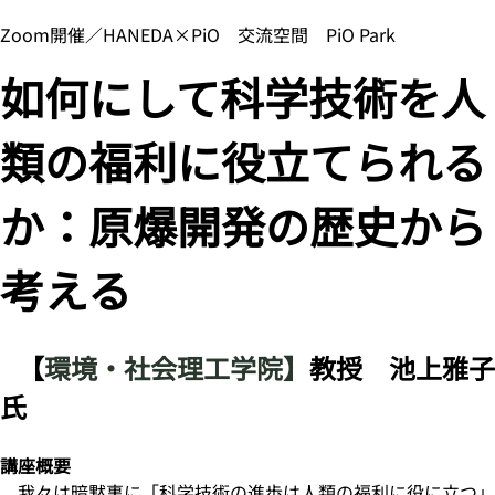
Zoom開催／HANEDA×PiO 交流空間 PiO Park
如何にして科学技術を人
類の福利に役立てられる
か：原爆開発の歴史から
考える
【
環境・社会理工学院】
教授 池上雅子
氏
講座概要
我々は暗黙裏に「科学技術の進歩は人類の福利に役に立つ」