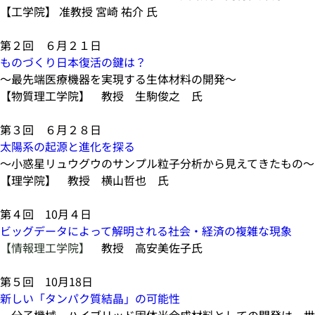
【工学院】 准教授 宮崎 祐介 氏
第２回 ６月２１日
ものづくり日本復活の鍵は？
〜最先端医療機器を実現する生体材料の開発〜
【物質理工学院】 教授 生駒俊之 氏
第３回 ６月２８日
太陽系の起源と進化を探る
～小惑星リュウグウのサンプル粒子分析から見えてきたもの～
【理学院】 教授 横山哲也 氏
第４回 10月４日
ビッグデータによって解明される社会・経済の複雑な現象
【情報理工学院】
教授 高安美佐子氏
第５回 10月18日
新しい「タンパク質結晶」の可能性
分子機械、ハイブリッド固体光合成材料としての開発は、世