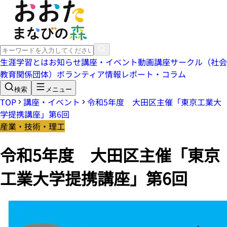
生涯学習とは
お知らせ
講座・イベント
動画講座
サークル（社会
教育関係団体）
ボランティア情報
レポート・コラム
検索
メニュー
TOP
講座・イベント
令和5年度 大田区主催「東京工業大
学提携講座」第6回
産業・技術・理工
令和5年度 大田区主催「東京
工業大学提携講座」第6回