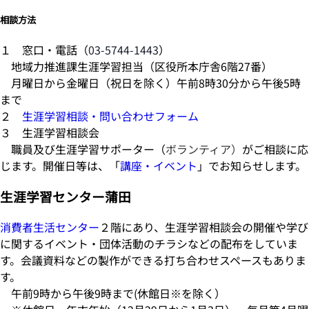
相談方法
１ 窓口・電話（
03-5744-1443
）
地域力推進課生涯学習担当（区役所本庁舎6階27番）
月曜日から金曜日（祝日を除く）午前8時30分から午後5時
まで
２
生涯学習相談・問い合わせフォーム
３ 生涯学習相談会
職員及び生涯学習サポーター（
ボランティア）
がご相談に応
じます。開催日等は、「
講座・イベント
」でお知らせします。
生涯学習センター蒲田
消費者生活センター
２階にあり、生涯学習相談会の開催や学び
に関するイベント・団体活動のチラシなどの配布をしていま
す。会議資料などの製作ができる打ち合わせスペースもありま
す。
午前9時から午後9時まで(休館日※を除く）