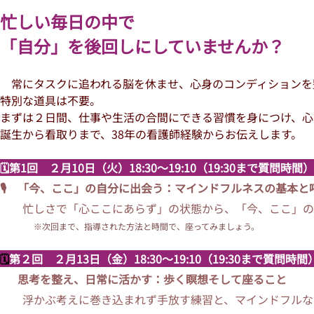
忙しい毎日の中で
「自分」を後回しにしていませんか？
常にタスクに追われる脳を休ませ、心身のコンディションを
特別な道具は不要。
まずは２日間、仕事や生活の合間にできる習慣を身につけ、心
誕生から看取りまで、38年の看護師経験からお伝えします。
🗓️第1回 ２月10日（火）18:30～19:10（19:30まで質問時間）
🎙️ 「今、ここ」の自分に出会う：マインドフルネスの基本
忙しさで「心ここにあらず」の状態から、「今、ここ」の
※次回まで、指導された方法と時間で、座ってみましょう。
🗓️
第２回 ２月13日（金）18:30～19:10（19:30まで質問時間
🎙️
思考を整え、日常に活かす：歩く瞑想そして座ること
浮かぶ考えに巻き込まれず手放す練習と、マインドフルな