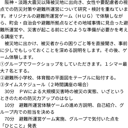
阪神・淡路大震災以降被災地に出向き、女性や要配慮者の視
点での防災対策や避難所運営について研究・検討を重ねていま
す。オリジナルの避難所運営ゲーム（ＨＵＧ）で体験しなが
ら、町会・自治会や避難所拠点などその地域事情に見合った避
難所運営や、災害が起こる前にどのような準備が必要かを考え
る講座です。
被災地に出かけ、被災者からの困りごと等を直接聞き、事前
に少しでもしっておくことを深める説明をします。その後、ゲ
ーム体験します。
①グループでワークショップをしていただきます。１シマ＝最
大７名とする。
②避難所小学校、体育館の平面図をテーブルに貼付する。
③タイムスケジュール（２時間講座の場合）
30分 ＰＷによる大規模災害時の被災の実態、いざという
ときのための防災力アップのはなし
10分 避難所運営体験ゲームの進め方説明、自己紹介、グ
ループ内での担当を決める
70分 避難所運営ゲーム実施、グループで気付いた点を
「ひとこと」発表