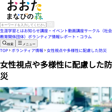
生涯学習とは
お知らせ
講座・イベント
動画講座
サークル（社会
教育関係団体）
ボランティア情報
レポート・コラム
検索
メニュー
TOP
ボランティア情報
女性視点や多様性に配慮した防災
女性視点や多様性に配慮した防
災