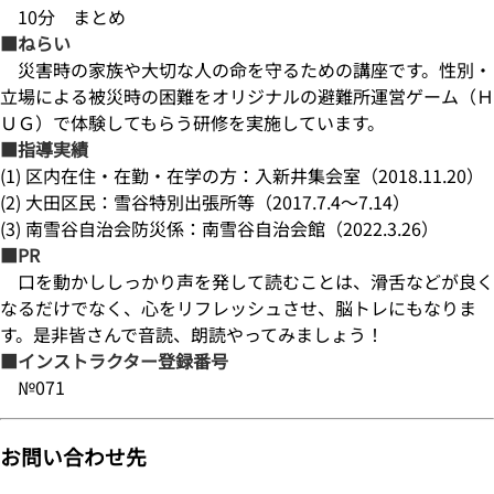
10分 まとめ
■ねらい
災害時の家族や大切な人の命を守るための講座です。性別・
立場による被災時の困難をオリジナルの避難所運営ゲーム（Ｈ
ＵＧ）で体験してもらう研修を実施しています。
■指導実績
(1) 区内在住・在勤・在学の方：入新井集会室（2018.11.20）
(2) 大田区民：雪谷特別出張所等（2017.7.4～7.14）
(3) 南雪谷自治会防災係：南雪谷自治会館（2022.3.26）
■PR
口を動かししっかり声を発して読むことは、滑舌などが良く
なるだけでなく、心をリフレッシュさせ、脳トレにもなりま
す。是非皆さんで音読、朗読やってみましょう！
■インストラクター登録番号
№071
お問い合わせ先