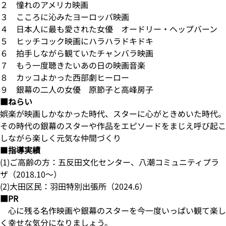
２ 憧れのアメリカ映画
３ こころに沁みたヨーロッパ映画
４ 日本人に最も愛された女優 オードリー・ヘップバーン
５ ヒッチコック映画にハラハラドキドキ
６ 拍手しながら観ていたチャンバラ映画
７ もう一度聴きたいあの日の映画音楽
８ カッコよかった西部劇ヒーロー
９ 銀幕の二人の女優 原節子と高峰房子
■ねらい
娯楽が映画しかなかった時代、スターに心がときめいた時代。
その時代の銀幕のスターや作品をエピソードをまじえ呼び起こ
しながら楽しく元気な仲間づくり
■
指導実績
(1)ご高齢の方：五反田文化センター、八潮コミュニティプラ
ザ（2018.10～）
(2)大田区民：羽田特別出張所（2024.6）
■PR
心に残る名作映画や銀幕のスターを今一度いっぱい観て楽し
く幸せな気分になりましょう。