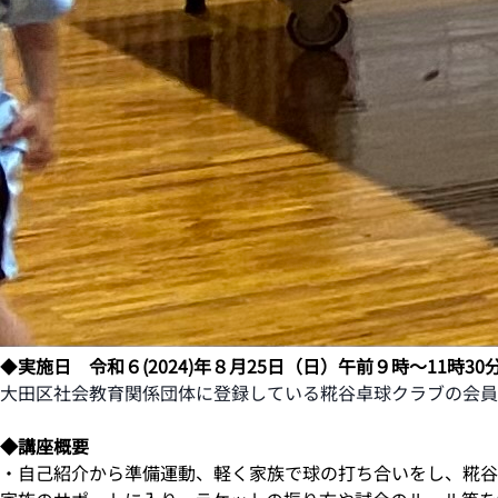
◆
実施日
令和６(2024)年８月25日（日）午前９時～11時30
大田区社会教育関係団体に登録している
糀谷卓球クラブ
の会員
◆講座概要
・自己紹介から準備運動、軽く家族で球の打ち合いをし、糀谷