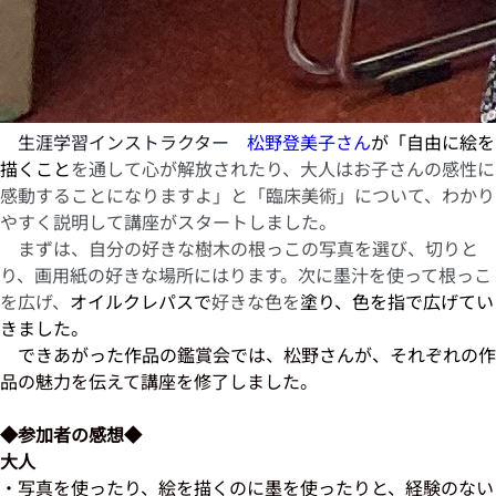
生涯学習インストラクター
松野登美子さん
が「自由に絵を
描くこと
を通して心が解放されたり、大人はお子さんの感性に
感動することになりますよ」と「臨床美術」について、わかり
やすく説明して講座がスタートしました。
まずは、自分の好きな樹木の根っこの写真を選び、切りと
り、画用紙の好きな場所にはります。次に墨汁を使って根っこ
を広げ、
オイルクレパスで
好きな色を
塗り、色を指で広げてい
きました。
できあがった作品の
鑑賞会では、松野さんが、それぞれの作
品の魅力を伝えて講座を修了しました。
◆参加者の感想◆
大人
・写真を使ったり、絵を描くのに墨を使ったりと、経験のない