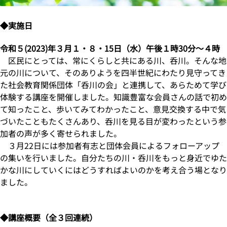
◆実施日
令和５(2023)年３月１・８・15日（水）午後１時30分～４時
区民にとっては、常にくらしと共にある川、呑川。そんな地
元の川について、そのありようを四半世紀にわたり見守ってき
た社会教育関係団体「呑川の会」と連携して、あらためて学び
体験する講座を開催しました。知識豊富な会員さんの話で初め
て知ったこと、歩いてみてわかったこと、意見交換する中で気
づいたこともたくさんあり、呑川を見る目が変わったという参
加者の声が多く寄せられました。
３月22日には参加者有志と団体会員によるフォローアップ
の集いを行いました。自分たちの川・呑川をもっと身近でゆた
かな川にしていくにはどうすればよいのかを考え合う場となり
ました。
◆講座概要（全３回連続）