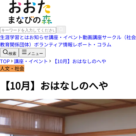
生涯学習とは
お知らせ
講座・イベント
動画講座
サークル（社会
教育関係団体）
ボランティア情報
レポート・コラム
検索
メニュー
TOP
講座・イベント
【10月】おはなしのへや
人文・社会
【10月】おはなしのへや