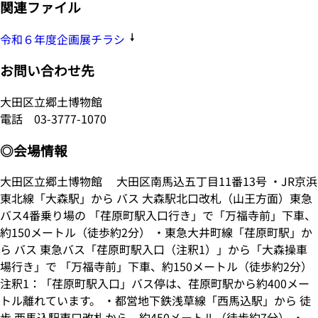
関連ファイル
令和６年度企画展チラシ
お問い合わせ先
大田区立郷土博物館
電話
03-3777-1070
◎会場情報
大田区立郷土博物館 大田区南馬込五丁目11番13号 ・JR京浜
東北線「大森駅」から バス 大森駅北口改札（山王方面）東急
バス4番乗り場の 「荏原町駅入口行き」で「万福寺前」下車、
約150メートル（徒歩約2分） ・東急大井町線「荏原町駅」か
ら バス 東急バス「荏原町駅入口（注釈1）」から「大森操車
場行き」で 「万福寺前」下車、約150メートル（徒歩約2分）
注釈1：「荏原町駅入口」バス停は、荏原町駅から約400メー
トル離れています。 ・都営地下鉄浅草線「西馬込駅」から 徒
歩 西馬込駅東口改札から、約450メートル（徒歩約7分） ・