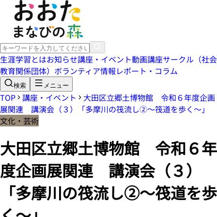
生涯学習とは
お知らせ
講座・イベント
動画講座
サークル（社会
教育関係団体）
ボランティア情報
レポート・コラム
検索
メニュー
TOP
講座・イベント
大田区立郷土博物館 令和６年度企画
展関連 講演会（３）「多摩川の筏流し②～筏道を歩く～」
文化・芸術
大田区立郷土博物館 令和６年
度企画展関連 講演会（３）
「多摩川の筏流し②～筏道を歩
く～」