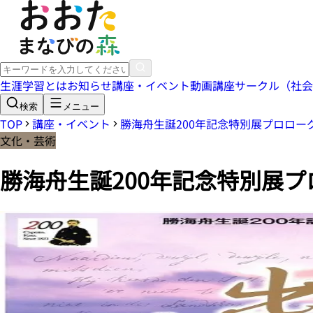
生涯学習とは
お知らせ
講座・イベント
動画講座
サークル（社会
検索
メニュー
TOP
講座・イベント
勝海舟生誕200年記念特別展プロロ
文化・芸術
勝海舟生誕200年記念特別展