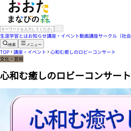
生涯学習とは
お知らせ
講座・イベント
動画講座
サークル（社会
検索
メニュー
TOP
講座・イベント
心和む癒しのロビーコンサート
文化・芸術
心和む癒しのロビーコンサート