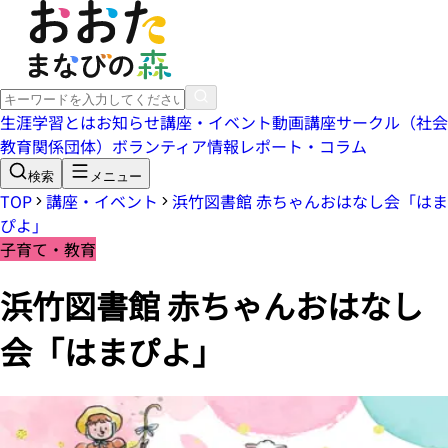
生涯学習とは
お知らせ
講座・イベント
動画講座
サークル（社会
教育関係団体）
ボランティア情報
レポート・コラム
検索
メニュー
TOP
講座・イベント
浜竹図書館 赤ちゃんおはなし会「はま
ぴよ」
子育て・教育
浜竹図書館 赤ちゃんおはなし
会「はまぴよ」