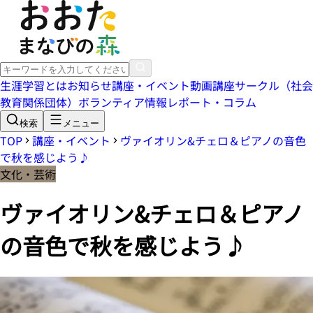
生涯学習とは
お知らせ
講座・イベント
動画講座
サークル（社会
教育関係団体）
ボランティア情報
レポート・コラム
検索
メニュー
TOP
講座・イベント
ヴァイオリン&チェロ＆ピアノの音色
で秋を感じよう♪
文化・芸術
ヴァイオリン&チェロ＆ピアノ
の音色で秋を感じよう♪