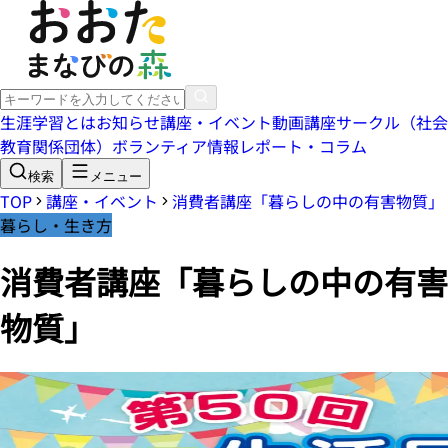
生涯学習とは
お知らせ
講座・イベント
動画講座
サークル（社会
教育関係団体）
ボランティア情報
レポート・コラム
検索
メニュー
TOP
講座・イベント
消費者講座「暮らしの中の有害物質」
暮らし・生き方
消費者講座「暮らしの中の有害
物質」