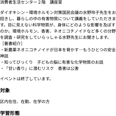
消費者生活センター２階 講座室
ダイオキシン・環境ホルモン対策国民会議の水野玲子先生をお
招きし、暮らしの中の有害物質について講義をしていただきま
す。目に見えない科学物質が、身体にどのような影響を及ぼす
のか。環境ホルモン、香害、ネオニコチノイドなど多くの分野
を調査・研究をしていらっしゃる水野先生にお聞きします。
［著書紹介］
・新農薬ネオニコチノイドが日本を脅かす―もうひとつの安全
神話
・知ってびっくり 子どもの脳に有害な化学物質のお話
・「甘い香り」に潜むリスク 香害は公害
イベントは終了しています。
対象
区内在住、在勤、在学の方
学習形態