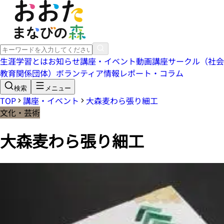
生涯学習とは
お知らせ
講座・イベント
動画講座
サークル（社会
教育関係団体）
ボランティア情報
レポート・コラム
検索
メニュー
TOP
講座・イベント
大森麦わら張り細工
文化・芸術
大森麦わら張り細工