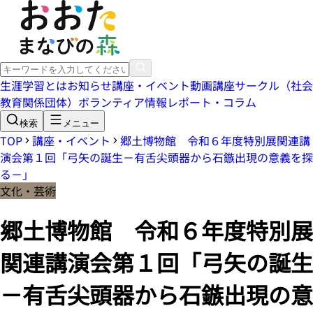
生涯学習とは
お知らせ
講座・イベント
動画講座
サークル（社会
教育関係団体）
ボランティア情報
レポート・コラム
検索
メニュー
TOP
講座・イベント
郷土博物館 令和６年度特別展関連講
演会第１回「弓矢の誕生－有舌尖頭器から石鏃出現の意義を探
る－」
文化・芸術
郷土博物館 令和６年度特別展
関連講演会第１回「弓矢の誕生
－有舌尖頭器から石鏃出現の意