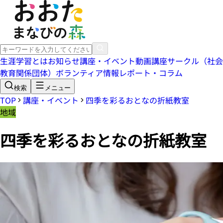
生涯学習とは
お知らせ
講座・イベント
動画講座
サークル（社会
教育関係団体）
ボランティア情報
レポート・コラム
検索
メニュー
TOP
講座・イベント
四季を彩るおとなの折紙教室
地域
四季を彩るおとなの折紙教室