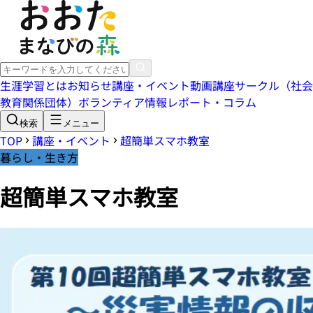
生涯学習とは
お知らせ
講座・イベント
動画講座
サークル（社会
教育関係団体）
ボランティア情報
レポート・コラム
検索
メニュー
TOP
講座・イベント
超簡単スマホ教室
暮らし・生き方
超簡単スマホ教室