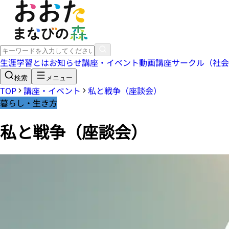
生涯学習とは
お知らせ
講座・イベント
動画講座
サークル（社会
検索
メニュー
TOP
講座・イベント
私と戦争（座談会）
暮らし・生き方
私と戦争（座談会）