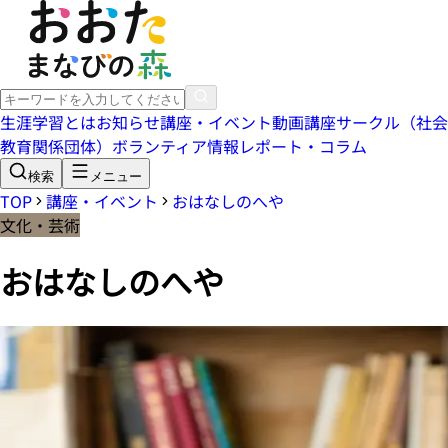
生涯学習とは
お知らせ
講座・イベント
動画講座
サークル（社会
教育関係団体）
ボランティア情報
レポート・コラム
検索
メニュー
TOP
講座・イベント
おはなしのへや
文化・芸術
おはなしのへや