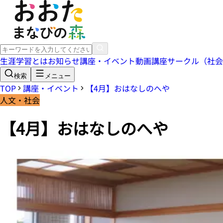
生涯学習とは
お知らせ
講座・イベント
動画講座
サークル（社会
検索
メニュー
TOP
講座・イベント
【4月】おはなしのへや
人文・社会
【4月】おはなしのへや