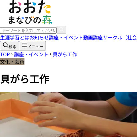
生涯学習とは
お知らせ
講座・イベント
動画講座
サークル（社会
検索
メニュー
TOP
講座・イベント
貝がら工作
文化・芸術
貝がら工作