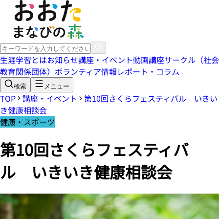
生涯学習とは
お知らせ
講座・イベント
動画講座
サークル（社会
教育関係団体）
ボランティア情報
レポート・コラム
検索
メニュー
TOP
講座・イベント
第10回さくらフェスティバル いきい
き健康相談会
健康・スポーツ
第10回さくらフェスティバ
ル いきいき健康相談会