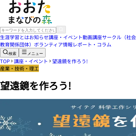
生涯学習とは
お知らせ
講座・イベント
動画講座
サークル（社会
教育関係団体）
ボランティア情報
レポート・コラム
検索
メニュー
TOP
講座・イベント
望遠鏡を作ろう!
産業・技術・理工
望遠鏡を作ろう!