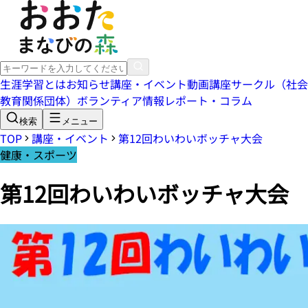
生涯学習とは
お知らせ
講座・イベント
動画講座
サークル（社会
教育関係団体）
ボランティア情報
レポート・コラム
検索
メニュー
TOP
講座・イベント
第12回わいわいボッチャ大会
健康・スポーツ
第12回わいわいボッチャ大会