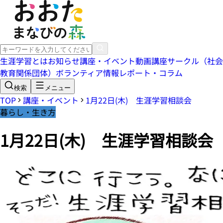
生涯学習とは
お知らせ
講座・イベント
動画講座
サークル（社会
教育関係団体）
ボランティア情報
レポート・コラム
検索
メニュー
TOP
講座・イベント
1月22日(木) 生涯学習相談会
暮らし・生き方
1月22日(木) 生涯学習相談会