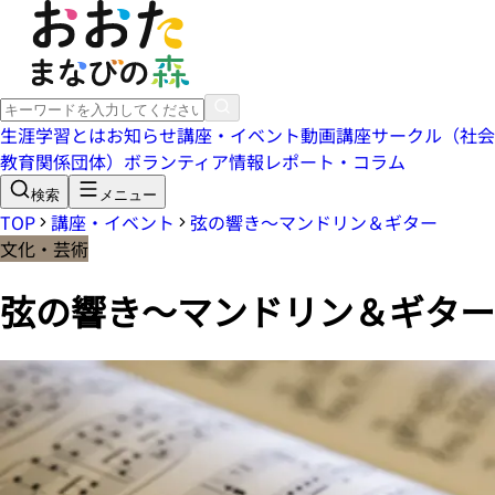
生涯学習とは
お知らせ
講座・イベント
動画講座
サークル（社会
教育関係団体）
ボランティア情報
レポート・コラム
検索
メニュー
TOP
講座・イベント
弦の響き～マンドリン＆ギター
文化・芸術
弦の響き～マンドリン＆ギター