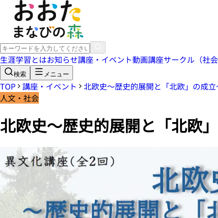
生涯学習とは
お知らせ
講座・イベント
動画講座
サークル（社会
検索
メニュー
TOP
講座・イベント
北欧史～歴史的展開と「北欧」の成立
人文・社会
北欧史～歴史的展開と「北欧」