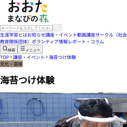
生涯学習とは
お知らせ
講座・イベント
動画講座
サークル（社会
教育関係団体）
ボランティア情報
レポート・コラム
検索
メニュー
TOP
講座・イベント
海苔つけ体験
文化・芸術
海苔つけ体験