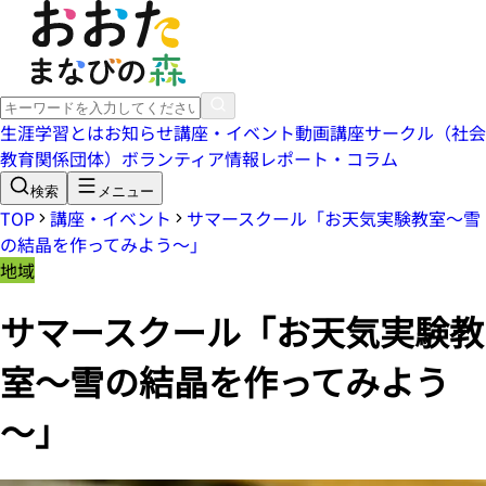
生涯学習とは
お知らせ
講座・イベント
動画講座
サークル（社会
教育関係団体）
ボランティア情報
レポート・コラム
検索
メニュー
TOP
講座・イベント
サマースクール「お天気実験教室～雪
の結晶を作ってみよう～」
地域
サマースクール「お天気実験教
室～雪の結晶を作ってみよう
～」