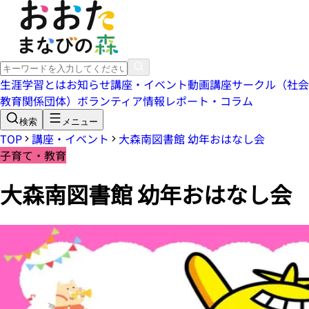
生涯学習とは
お知らせ
講座・イベント
動画講座
サークル（社会
教育関係団体）
ボランティア情報
レポート・コラム
検索
メニュー
TOP
講座・イベント
大森南図書館 幼年おはなし会
子育て・教育
大森南図書館 幼年おはなし会