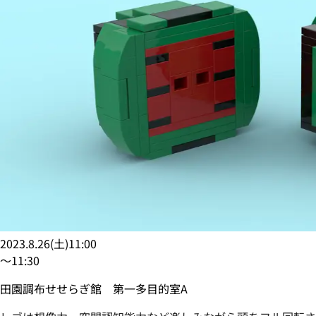
2023.8.26
(
土
)
11:00
〜
11:30
田園調布せせらぎ館 第一多目的室A