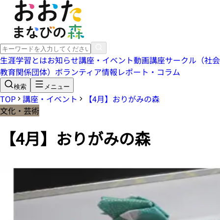
生涯学習とは
お知らせ
講座・イベント
動画講座
サークル（社会
教育関係団体）
ボランティア情報
レポート・コラム
検索
メニュー
TOP
講座・イベント
【4月】おりがみの森
文化・芸術
【4月】おりがみの森