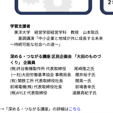
学習支援者
東洋大学 経営学部経営学科 教授 山本聡氏
基調講演「中小企業と地域が共に成長する未来
～持続可能な社会への道～」
深める・つながる講座 区民企画会 「大田のものづ
くり」 企画員
(株)井谷衡機製作所 代表取締役 尾崎隆之氏
(一社)大田労働基準協会 事務局長 櫻井裕子氏
(有) 関鉄工所 代表取締役社長 関英一氏
前場電機(株) 代表取締役社長 前場善幸氏
(株)AYLE 代表取締役 遠藤真紀子氏
→「深める・つながる講座」の詳細は
こちら