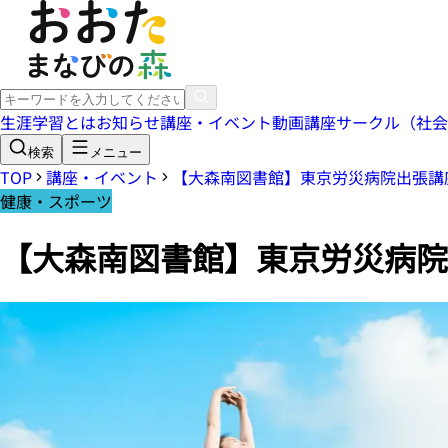
生涯学習とは
お知らせ
講座・イベント
動画講座
サークル（社会
検索
メニュー
TOP
講座・イベント
【大森南図書館】東京労災病院出張講
健康・スポーツ
【大森南図書館】東京労災病院