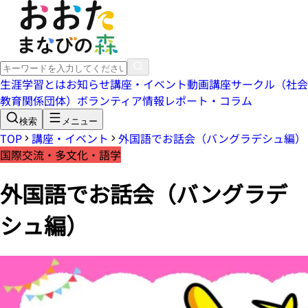
生涯学習とは
お知らせ
講座・イベント
動画講座
サークル（社会
教育関係団体）
ボランティア情報
レポート・コラム
検索
メニュー
TOP
講座・イベント
外国語でお話会（バングラデシュ編）
国際交流・多文化・語学
外国語でお話会（バングラデ
シュ編）