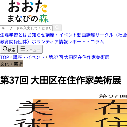
生涯学習とは
お知らせ
講座・イベント
動画講座
サークル（社会
教育関係団体）
ボランティア情報
レポート・コラム
検索
メニュー
TOP
講座・イベント
第37回 大田区在住作家美術展
文化・芸術
第37回 大田区在住作家美術展