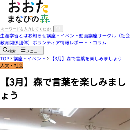
生涯学習とは
お知らせ
講座・イベント
動画講座
サークル（社会
教育関係団体）
ボランティア情報
レポート・コラム
検索
メニュー
TOP
講座・イベント
【3月】森で言葉を楽しみましょう
人文・社会
【3月】森で言葉を楽しみまし
ょう