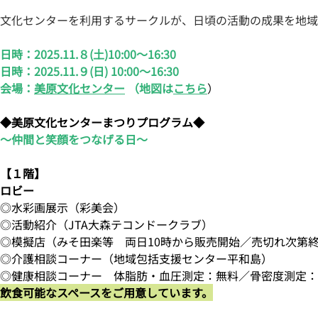
文化センターを利用するサークルが、日頃の活動の成果を地域
日時：2025.11.８(土)10:00～16:30
日時：
2025.11.９(日) 10:00～16:30
会場：
美原文化センター
（地図は
こちら
）
◆美原文化センターまつりプログラム◆
～仲間と笑顔をつなげる日～
【１階】
ロビー
◎水彩画展示（彩美会）
◎活動紹介（JTA大森テコンドークラブ）
◎模擬店（みそ田楽等 両日10時から販売開始／売切れ次第終
◎介護相談コーナー（地域包括支援センター平和島）
◎健康相談コーナー 体脂肪・血圧測定：無料／骨密度測定：
飲食可能なスペースをご用意しています。