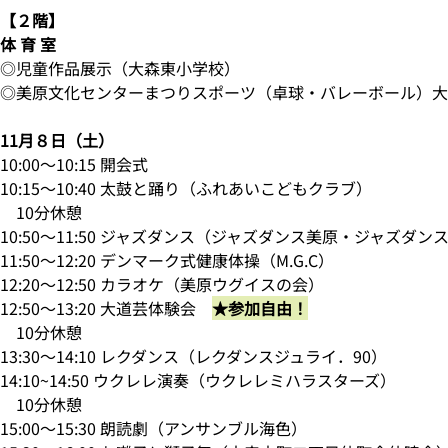
【２階】
体 育 室
◎児童作品展示（大森東小学校）
◎美原文化センターまつりスポーツ（卓球・バレーボール）大
11月８日（土）
10:00～10:15 開会式
10:15～10:40 太鼓と踊り（ふれあいこどもクラブ）
10分休憩
10:50～11:50 ジャズダンス（ジャズダンス美原・ジャズダン
11:50～12:20 デンマーク式健康体操（M.G.C）
12:20～12:50 カラオケ（美原ウグイスの会）
12:50～13:20 大道芸体験会
★参加自由！
10分休憩
13:30～14:10 レクダンス（レクダンスジュライ．90）
14:10~14:50 ウクレレ演奏（ウクレレミハラスターズ）
10分休憩
15:00～15:30 朗読劇（アンサンブル海色）