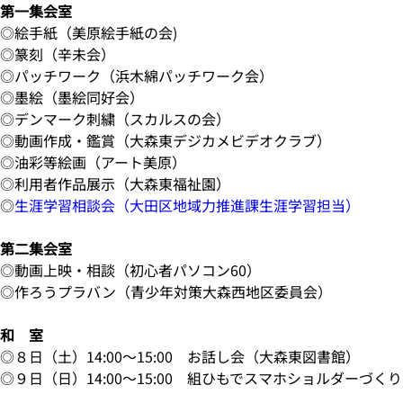
第一集会室
◎絵手紙（美原絵手紙の会)
◎篆刻（辛未会）
◎パッチワーク（浜木綿パッチワーク会）
◎墨絵（墨絵同好会）
◎デンマーク刺繍（スカルスの会）
◎動画作成・鑑賞（大森東デジカメビデオクラブ）
◎油彩等絵画（アート美原）
◎利用者作品展示（大森東福祉園）
◎
生涯学習相談会（大田区地域力推進課生涯学習担当）
第二集会室
◎動画上映・相談（初心者パソコン60）
◎作ろうプラバン（青少年対策大森西地区委員会）
和 室
◎８日（土）14:00～15:00 お話し会（大森東図書館）
◎９日（日）14:00～15:00 組ひもでスマホショルダーづ