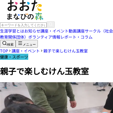
生涯学習とは
お知らせ
講座・イベント
動画講座
サークル（社会
教育関係団体）
ボランティア情報
レポート・コラム
検索
メニュー
TOP
講座・イベント
親子で楽しむけん玉教室
健康・スポーツ
親子で楽しむけん玉教室