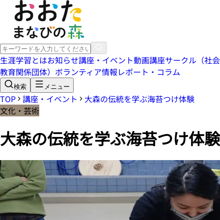
生涯学習とは
お知らせ
講座・イベント
動画講座
サークル（社会
教育関係団体）
ボランティア情報
レポート・コラム
検索
メニュー
TOP
講座・イベント
大森の伝統を学ぶ海苔つけ体験
文化・芸術
大森の伝統を学ぶ海苔つけ体験