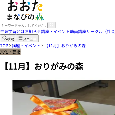
生涯学習とは
お知らせ
講座・イベント
動画講座
サークル（社会
検索
メニュー
TOP
講座・イベント
【11月】おりがみの森
文化・芸術
【11月】おりがみの森