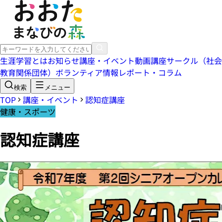
生涯学習とは
お知らせ
講座・イベント
動画講座
サークル（社会
教育関係団体）
ボランティア情報
レポート・コラム
検索
メニュー
TOP
講座・イベント
認知症講座
健康・スポーツ
認知症講座