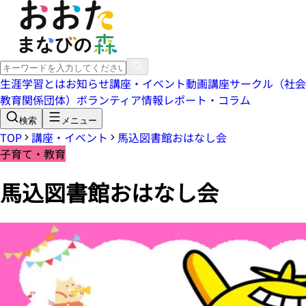
生涯学習とは
お知らせ
講座・イベント
動画講座
サークル（社会
教育関係団体）
ボランティア情報
レポート・コラム
検索
メニュー
TOP
講座・イベント
馬込図書館おはなし会
子育て・教育
馬込図書館おはなし会