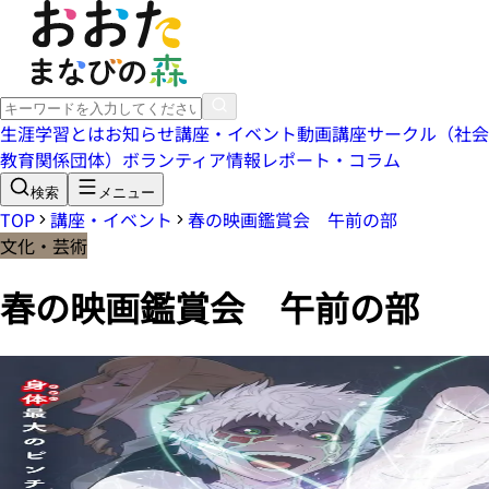
生涯学習とは
お知らせ
講座・イベント
動画講座
サークル（社会
教育関係団体）
ボランティア情報
レポート・コラム
検索
メニュー
TOP
講座・イベント
春の映画鑑賞会 午前の部
文化・芸術
春の映画鑑賞会 午前の部