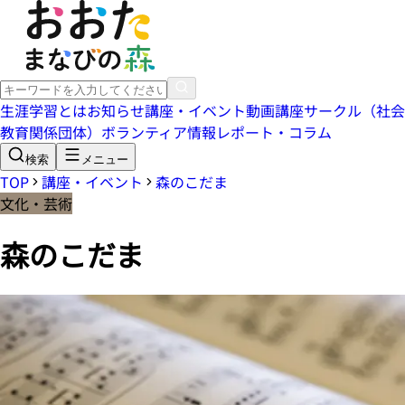
生涯学習とは
お知らせ
講座・イベント
動画講座
サークル（社会
教育関係団体）
ボランティア情報
レポート・コラム
検索
メニュー
TOP
講座・イベント
森のこだま
文化・芸術
森のこだま