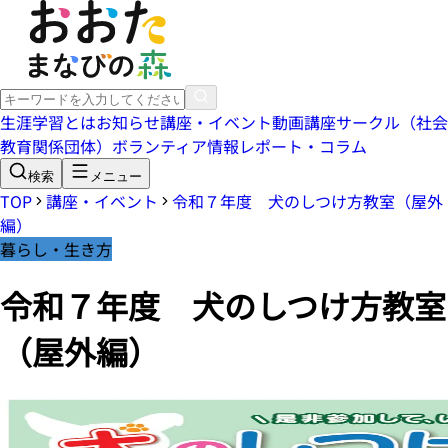
生涯学習とは
お知らせ
講座・イベント
動画講座
サークル（社会
教育関係団体）
ボランティア情報
レポート・コラム
検索
メニュー
TOP
講座・イベント
令和７年度 犬のしつけ方教室（屋外
編）
暮らし・生き方
令和７年度 犬のしつけ方教室
（屋外編）