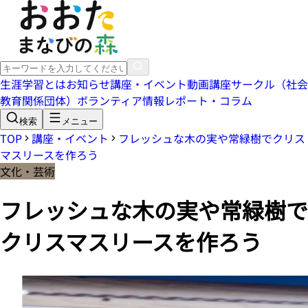
生涯学習とは
お知らせ
講座・イベント
動画講座
サークル（社会
教育関係団体）
ボランティア情報
レポート・コラム
検索
メニュー
TOP
講座・イベント
フレッシュな木の実や常緑樹でクリス
マスリースを作ろう
文化・芸術
フレッシュな木の実や常緑樹で
クリスマスリースを作ろう