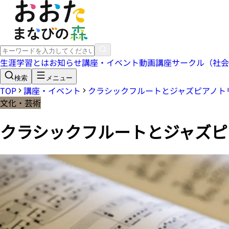
生涯学習とは
お知らせ
講座・イベント
動画講座
サークル（社会
検索
メニュー
TOP
講座・イベント
クラシックフルートとジャズピアノト
文化・芸術
クラシックフルートとジャズピ